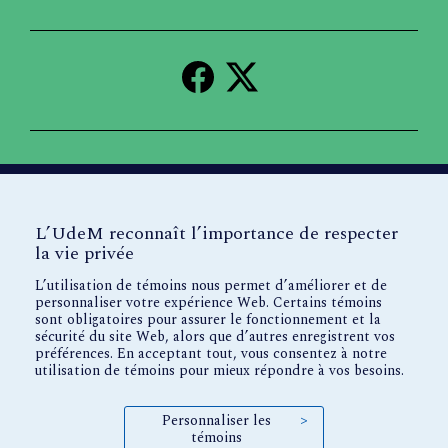
Ressources
Ressources
éducatives
éducatives
libres
libres
sur
sur
Facebook
X
À propos
Accueil
L’UdeM reconnaît l’importance de respecter
la vie privée
Nos titres
L’utilisation de témoins nous permet d’améliorer et de
personnaliser votre expérience Web. Certains témoins
sont obligatoires pour assurer le fonctionnement et la
sécurité du site Web, alors que d’autres enregistrent vos
préférences. En acceptant tout, vous consentez à notre
Pressbooks
utilisation de témoins pour mieux répondre à vos besoins.
Personnaliser les
>
témoins
Propulsé par
Pressbooks