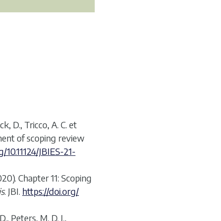
k, D., Tricco, A. C. et
ment of scoping review
rg/10.11124/JBIES-21-
(2020). Chapter 11: Scoping
is
. JBI.
https://doi.org/
., Peters, M. D. J.,