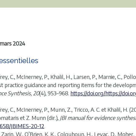
25 mars 2024
essentielles
rey, C., McInerney, P., Khalil, H., Larsen, P., Marnie, C., Polloc
st practice guidance and reporting items for the develop
nce Synthesis, 20
(4), 953–968.
https://doi.org/https://doi.o
frey, C., McInerney, P., Munn, Z., Tricco, A. C. et Khalil, H. 
mataris et Z. Munn (dir.),
JBI manual for evidence synthes
46658/JBIMES-20-12
 E., Zarin, W., O’Brien, K. K., Colquhoun, H., Levac, D., Moher, D