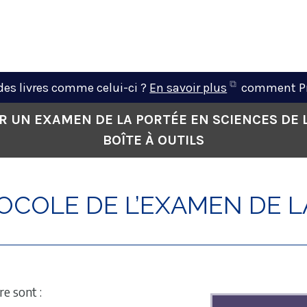
N
Pr
(opens
des livres comme celui-ci ?
En savoir plus
comment Pre
in
R UN EXAMEN DE LA PORTÉE EN SCIENCES DE L
new
BOÎTE À OUTILS
tab)
OCOLE DE L’EXAMEN DE L
re sont :