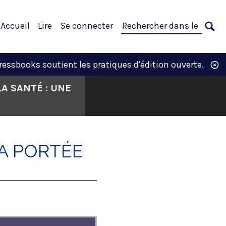
avigation
Rechercher
Accueil
Lire
Se connecter
incipale
dans
CH
le
ssbooks soutient les pratiques d'édition ouverte.
livre :
A SANTÉ : UNE
A PORTÉE