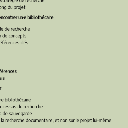
a stratégie de
recherche
long du projet
ncontrer un·e bibliothécaire
ole de recherche
n de concepts
références clés
éférences
ais
r
re bibliothécaire
processus de recherche
es de sauvegarde
 la recherche documentaire, et non sur le projet lui-même