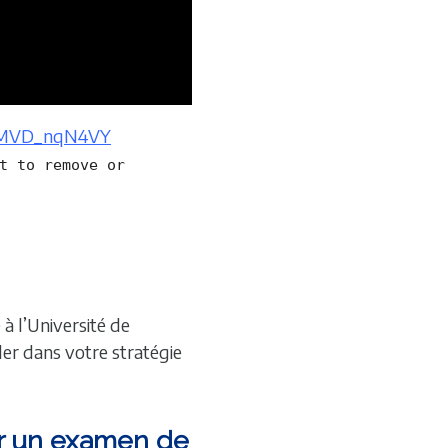
/XMVD_nqN4VY
t to remove or
à l’Université de
er dans votre stratégie
our un examen de