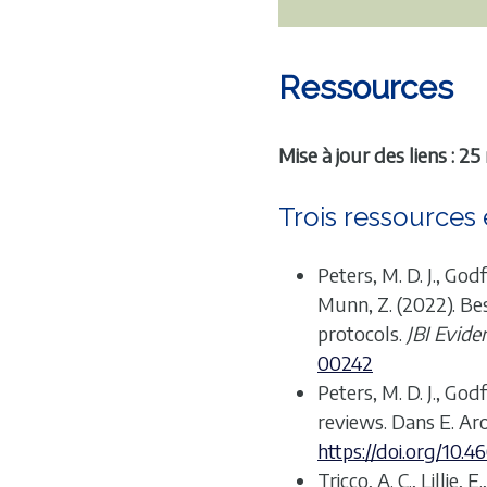
Ressources
Mise à jour des liens : 
Trois ressources 
Peters, M. D. J., Godf
Munn, Z. (2022). Be
protocols.
JBI Evide
00242
Peters, M. D. J., God
reviews. Dans E. Aro
https://doi.org/10.
Tricco, A. C., Lillie,