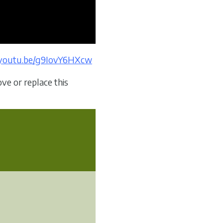
//youtu.be/g9IovY6HXcw
ve or replace this