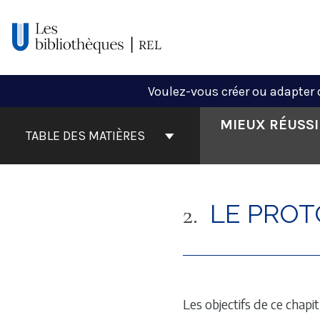
Aller
au
contenu
Voulez-vous créer ou adapter 
Contenu
MIEUX RÉUSSI
du
TABLE DES MATIÈRES
livre
Navigation
LE PROT
2
Les objectifs de ce chapit