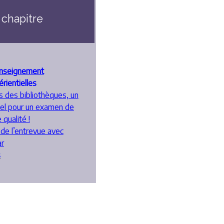
chapitre
enseignement
rientielles
s des bibliothèques, un
tiel pour un examen de
 qualité !
 de l’entrevue avec
ar
s