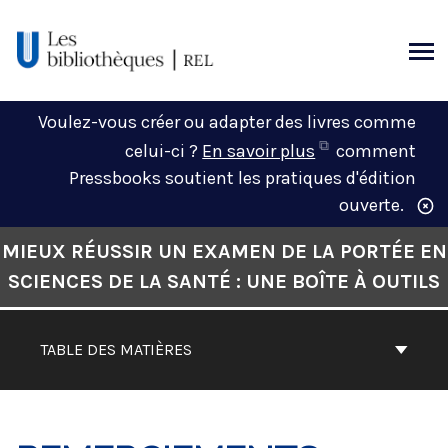
Aller
au
contenu
ERCHER
Voulez-vous créer ou adapter des livres comme
(opens
celui-ci ?
En savoir plus
comment
in
Pressbooks soutient les pratiques d'édition
new
ouverte.
tab)
Contenu
MIEUX RÉUSSIR UN EXAMEN DE LA PORTÉE EN
du
SCIENCES DE LA SANTÉ : UNE BOÎTE À OUTILS
livre
Navigation
TABLE DES MATIÈRES